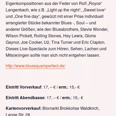
Eigenkompositionen aus der Feder von Rolf „Royce“
Langenbach, wie z.B. „Light up the night“, „Sweet love“
und „One fine day“, gewürzt mit einer Prise individuell
arrangierter Stücke bekannter Blues -, Soul – und
anderer Größen, wie den Bluesbrothers, Stevie Wonder,
Wilson Pickett, Rolling Stones, Hey Lewis, Gloria
Gaynor, Joe Cocker, U2, Tina Turner und Eric Clapton.
Dieses Live-Spectacle zum Hören, Sehen, Lachen und
Mits(w)ingen sollte man sich nicht entgehen lassen.
http://www.bluesquamperfect.de/
Eintritt Vorverkauf
: 17, – € /
erm.
: 15,- €
Eintritt Abendkasse
: 17, – € /
erm.
: 15,- €
Kartenvorverkauf:
Biomarkt Brokkolise Waldkirch,
Lange Str. 28