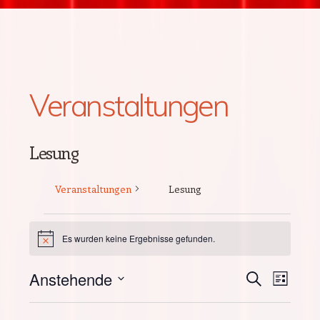
Veranstaltungen
Lesung
Veranstaltungen
Lesung
Veranstaltungen
Es wurden keine Ergebnisse gefunden.
Hinweis
Anstehende
Verans
SUCHE
Vera
LISTE
Datum
Suche
Ansi
wählen.