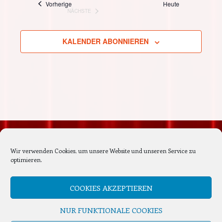
Veranstaltungen
Vorherige
Heute
NÄCHSTE
und
VERANSTALTUNGEN
Navi
KALENDER ABONNIEREN
Ansicht
Naviga
Nächste Veranstaltungen
Wir verwenden Cookies, um unsere Website und unseren Service zu
optimieren.
Es sind keine anstehenden Veranstaltungen vorhanden.
Hinweis
COOKIES AKZEPTIEREN
NUR FUNKTIONALE COOKIES
WP-confit