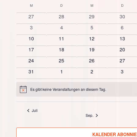
Datum
M
MONTAG
D
DIENSTAG
M
MITTWOCH
D
DONNE
Kalender
wählen.
0
0
0
0
27
28
29
30
von
Veranstaltungen
Veranstaltungen
Veranstaltungen
Veranst
0
0
0
0
3
4
5
6
Veranstaltungen
Veranstaltungen
Veranstaltungen
Verans
Veranstaltungen
0
0
0
0
10
11
12
13
Veranstaltungen
Veranstaltungen
Veranstaltungen
Veranst
0
0
0
0
17
18
19
20
Veranstaltungen
Veranstaltungen
Veranstaltungen
Veranst
0
0
0
0
24
25
26
27
Veranstaltungen
Veranstaltungen
Veranstaltungen
Veranst
0
0
0
0
31
1
2
3
Veranstaltungen
Veranstaltungen
Veranstaltungen
Verans
Es gibt keine Veranstaltungen an diesem Tag.
Hinweis
Juli
Sep.
KALENDER ABONNI