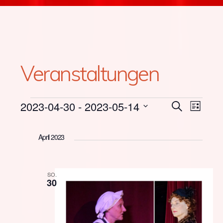
Veranstaltungen
Veranstaltungen
2023-04-30
 - 
2023-05-14
Verans
SUCHE
Vera
LISTE
Datum
Suche
Ansi
wählen.
April 2023
und
Navi
SO.
Ansicht
30
Naviga