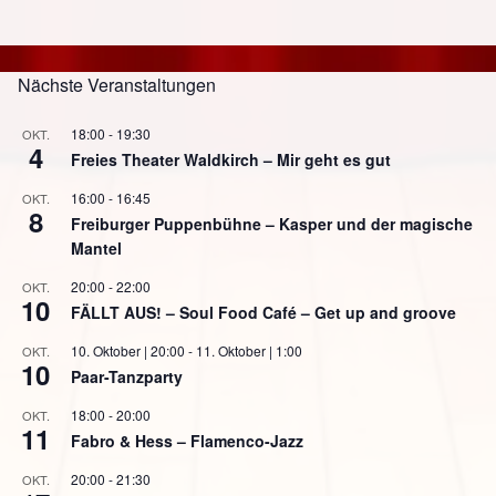
Nächste Veranstaltungen
18:00
-
19:30
OKT.
4
Freies Theater Waldkirch – Mir geht es gut
16:00
-
16:45
OKT.
8
Freiburger Puppenbühne – Kasper und der magische
Mantel
20:00
-
22:00
OKT.
10
FÄLLT AUS! – Soul Food Café – Get up and groove
10. Oktober | 20:00
-
11. Oktober | 1:00
OKT.
10
Paar-Tanzparty
18:00
-
20:00
OKT.
11
Fabro & Hess – Flamenco-Jazz
20:00
-
21:30
OKT.