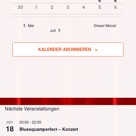
Veranstaltungen
Veranstaltungen
Veranstaltungen
Veranstaltungen
Veranstaltungen
Veranstaltung
Veranstaltu
0
0
0
0
0
0
0
30
1
2
3
4
5
6
Veranstaltungen
Veranstaltungen
Veranstaltungen
Veranstaltungen
Veranstaltungen
Veranstaltungen
Veranstal
Mai
Dieser Monat
Juli
KALENDER ABONNIEREN
Nächste Veranstaltungen
20:00
-
22:00
SEP.
18
Bluesquamperfect – Konzert