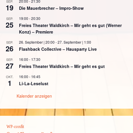
20:00
-
21:30
SEP.
19
Die Mauerbrecher – Impro-Show
19:00
-
20:30
SEP.
25
Freies Theater Waldkirch – Mir geht es gut (Werner
Konz) – Premiere
26. September | 20:00
-
27. September | 1:00
SEP.
26
Flashback Collective – Hausparty Live
16:00
-
17:30
SEP.
27
Freies Theater Waldkirch – Mir geht es gut
16:00
-
16:45
OKT.
1
Li-La-Leselust
Kalender anzeigen
WP-confit