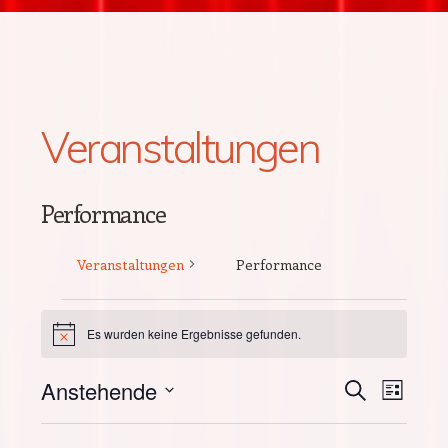
Veranstaltungen
Performance
Veranstaltungen
Performance
Veranstaltungen
Es wurden keine Ergebnisse gefunden.
Hinweis
Anstehende
Verans
SUCHE
Vera
LISTE
Datum
Suche
Ansi
wählen.