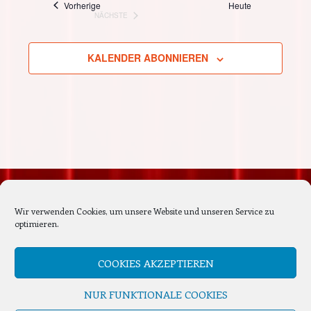
Veranstaltungen
Vorherige
Heute
NÄCHSTE
und
VERANSTALTUNGEN
Navi
KALENDER ABONNIEREN
Ansicht
Naviga
Nächste Veranstaltungen
Wir verwenden Cookies, um unsere Website und unseren Service zu
optimieren.
Es sind keine anstehenden Veranstaltungen vorhanden.
Hinweis
COOKIES AKZEPTIEREN
NUR FUNKTIONALE COOKIES
WP-confit